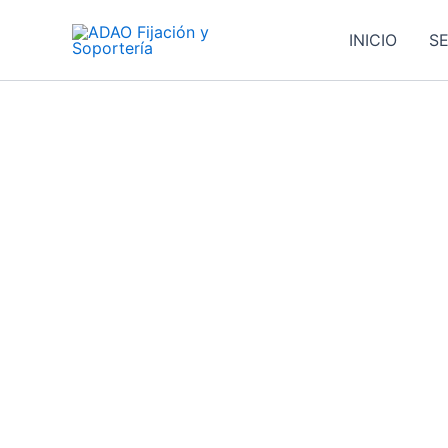
Ir
al
INICIO
SE
contenido