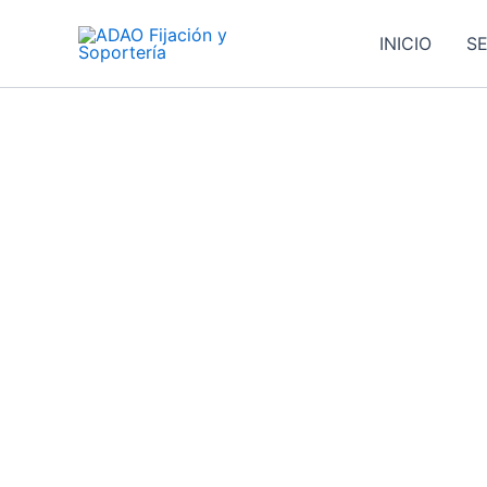
Ir
al
INICIO
SE
contenido