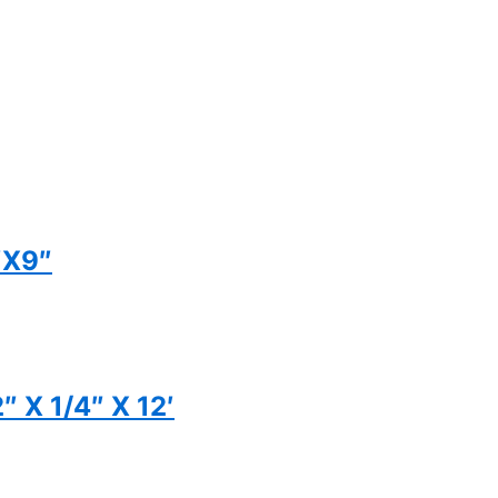
″X9″
 X 1/4″ X 12′