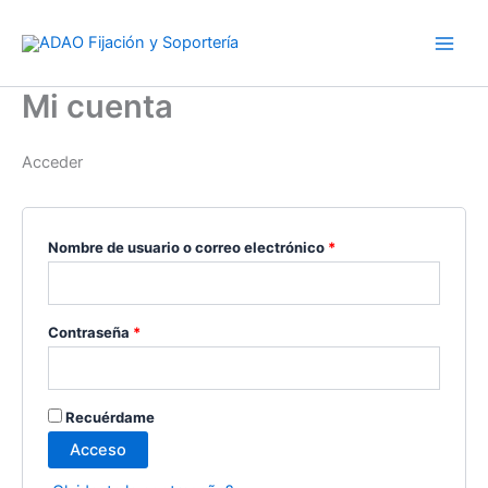
Ir
Obligatorio
Obligatorio
al
contenido
Mi cuenta
Acceder
Nombre de usuario o correo electrónico
*
Contraseña
*
Recuérdame
Acceso