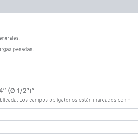
enerales.
argas pesadas.
″ (Ø 1/2″)”
blicada.
Los campos obligatorios están marcados con
*