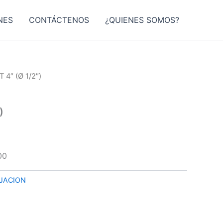
NES
CONTÁCTENOS
¿QUIENES SOMOS?
 4″ (Ø 1/2″)
)
00
IJACION