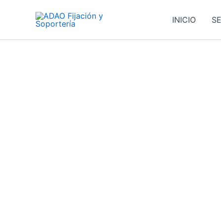
Ir
al
INICIO
SE
contenido