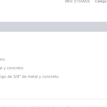
SKU:
STSAMZE
Catego
.
eto.
l y concreto.
igo de 3/8″ de metal y concreto.