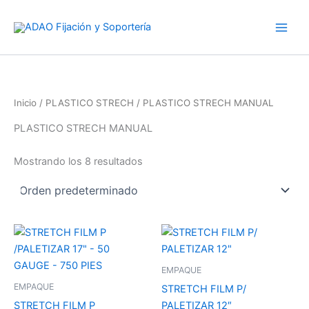
S
Ir
e
al
l
contenido
e
c
c
i
o
Inicio
/
PLASTICO STRECH
/ PLASTICO STRECH MANUAL
n
PLASTICO STRECH MANUAL
a
u
n
Mostrando los 8 resultados
a
c
a
t
e
g
o
r
EMPAQUE
í
EMPAQUE
STRETCH FILM P/
a
STRETCH FILM P
PALETIZAR 12″