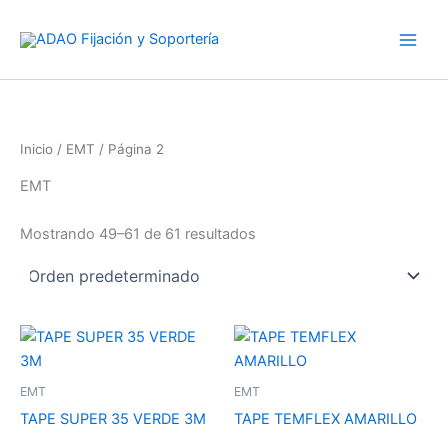
S
Ir
e
al
l
contenido
e
c
c
i
o
Inicio
/
EMT
/ Página 2
n
EMT
a
u
n
Mostrando 49–61 de 61 resultados
a
c
a
t
e
g
o
r
EMT
EMT
í
TAPE SUPER 35 VERDE 3M
TAPE TEMFLEX AMARILLO
a